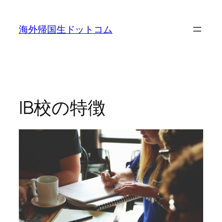
内
容
海外帰国生ドットコム
を
ス
キ
ッ
プ
IB校の特徴