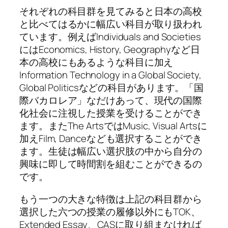
それぞれの科目群を見てみると日本の高校
と比べてはるかに幅広い科目が取り扱われ
ています。例えばIndividuals and Societies
にはEconomics, History, Geographyなど日
本の高校にもあるような科目に加え
Information Technology in a Global Society,
Global Politicsなどの科目があります。「国
際バカロレア」なだけあって、現代の国際
化社会に注視した授業を受けることができ
ます。またThe ArtsではMusic, Visual Artsに
加えFilm, Danceなども選択することができ
ます。生徒は幅広い選択肢の中から自分の
興味に即して時間割を組むことができるの
です。
もう一つの大きな特徴は上記の科目群から
選択した六つの授業の履修以外にもTOK、
Extended Essay、CASに取り組まなければ