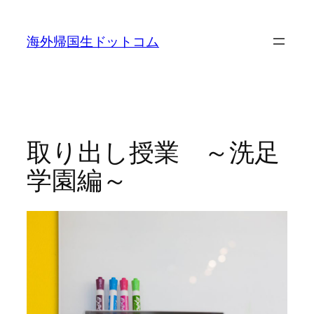
内
容
海外帰国生ドットコム
を
ス
キ
ッ
プ
取り出し授業 ～洗足
学園編～