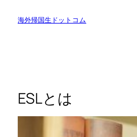
内
容
海外帰国生ドットコム
を
ス
キ
ッ
プ
ESLとは