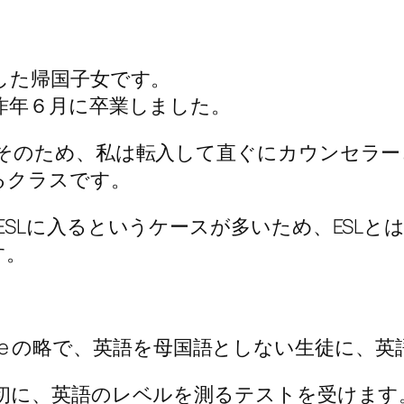
した帰国子女です。
昨年６月に卒業しました。
そのため、私は転入して直ぐにカウンセラー
るクラスです。
SLに入るというケースが多いため、ESL
す。
nd Language の略で、英語を母国語としない生
初に、英語のレベルを測るテストを受けます