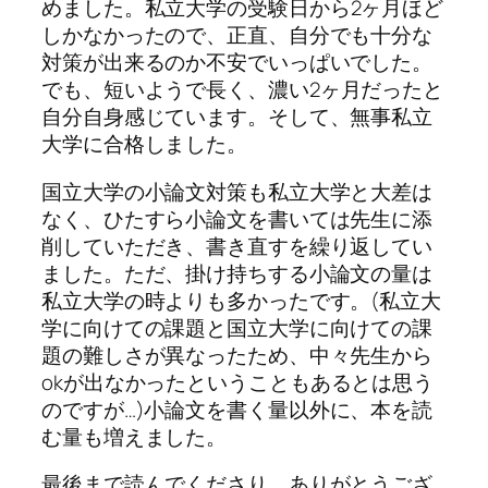
めました。私立大学の受験日から
2
ヶ月ほど
しかなかったので、正直、自分でも十分な
対策が出来るのか不安でいっぱいでした。
でも、短いようで長く、濃い
2
ヶ月だったと
自分自身感じています。そして、無事私立
大学に合格しました。
国立大学の小論文対策も私立大学と大差は
なく、ひたすら小論文を書いては先生に添
削していただき、書き直すを繰り返してい
ました。ただ、掛け持ちする小論文の量は
私立大学の時よりも多かったです。(
私立大
学に向けての課題と国立大学に向けての課
題の難しさが異なったため、中々先生から
ok
が出なかったということもあるとは思う
のですが
…)
小論文を書く量以外に、本を読
む量も増えました。
最後まで読んでくださり、ありがとうござ