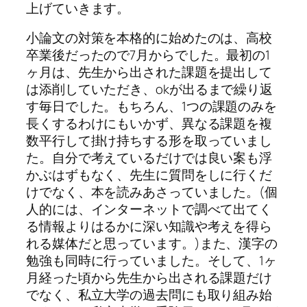
上げていきます。
小論文の対策を本格的に始めたのは、高校
卒業後だったので
7
月からでした。最初の
1
ヶ月は、先生から出された課題を提出して
は添削していただき、
ok
が出るまで繰り返
す毎日でした。もちろん、
1
つの課題のみを
長くするわけにもいかず、異なる課題を複
数平行して掛け持ちする形を取っていまし
た。自分で考えているだけでは良い案も浮
かぶはずもなく、先生に質問をしに行くだ
けでなく、本を読みあさっていました。
(
個
人的には、インターネットで調べて出てく
る情報よりはるかに深い知識や考えを得ら
れる媒体だと思っています。
)
また、漢字の
勉強も同時に行っていました。そして、
1
ヶ
月経った頃から先生から出される課題だけ
でなく、私立大学の過去問にも取り組み始