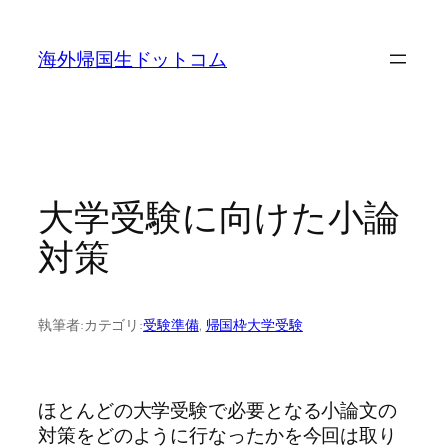
内
容
海外帰国生ドットコム
を
ス
キ
ッ
プ
大学受験に向けた小論
対策
執筆者:
カテゴリ:
受験準備
, 
帰国枠大学受験
ほとんどの大学受験で必要となる小論文の
対策をどのように行なったかを今回は取り