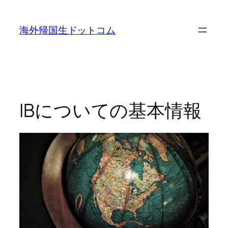
内
容
海外帰国生ドットコム
を
ス
キ
ッ
プ
IBについての基本情報