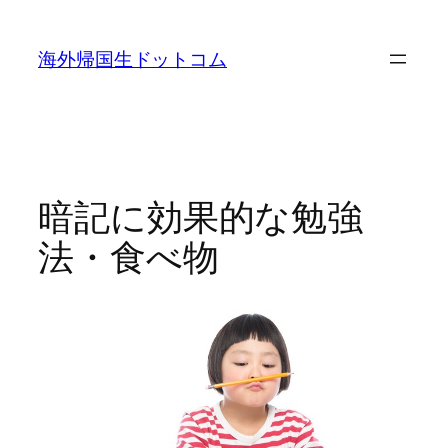
内
容
海外帰国生ドットコム
を
ス
キ
ッ
プ
暗記に効果的な勉強
法・食べ物