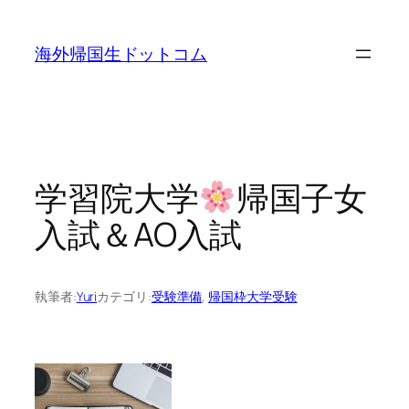
内
容
海外帰国生ドットコム
を
ス
キ
ッ
プ
学習院大学
帰国子女
入試＆AO入試
執筆者:
Yuri
カテゴリ:
受験準備
, 
帰国枠大学受験