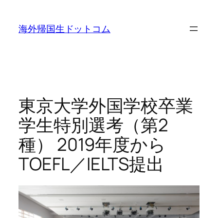
内
容
海外帰国生ドットコム
を
ス
キ
ッ
プ
東京大学外国学校卒業
学生特別選考（第2
種） 2019年度から
TOEFL／IELTS提出