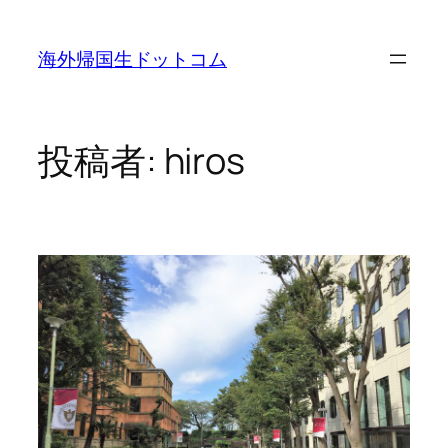
内
容
海外帰国生ドットコム
を
ス
キ
ッ
投稿者:
hiros
プ