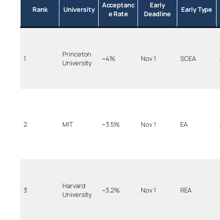
Acceptanc
Early
Rank
University
Early Type
e Rate
Deadline
Princeton
1
~4%
Nov 1
SCEA
University
2
MIT
~3.5%
Nov 1
EA
Harvard
3
~3.2%
Nov 1
REA
University