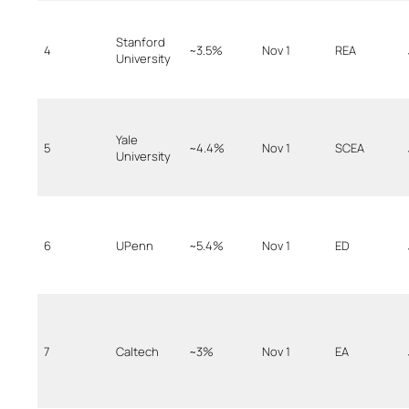
Stanford
4
~3.5%
Nov 1
REA
University
Yale
5
~4.4%
Nov 1
SCEA
University
6
UPenn
~5.4%
Nov 1
ED
7
Caltech
~3%
Nov 1
EA