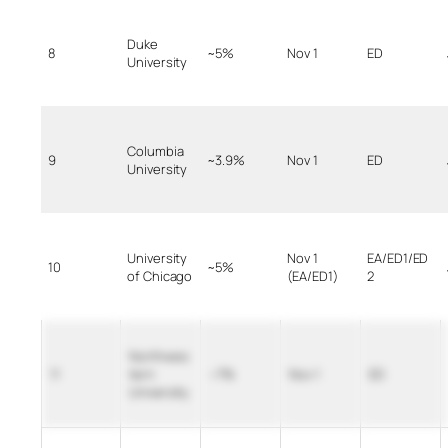
Duke
8
~5%
Nov 1
ED
University
Columbia
9
~3.9%
Nov 1
ED
University
University
Nov 1
EA/ED1/ED
10
~5%
of Chicago
(EA/ED1)
2
Northwes
11
tern
~7%
Nov 1
ED
University