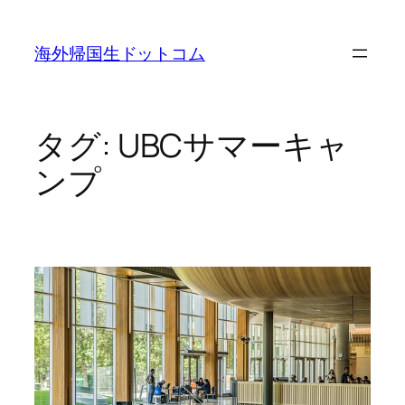
内
容
海外帰国生ドットコム
を
ス
キ
ッ
タグ:
UBCサマーキャ
プ
ンプ