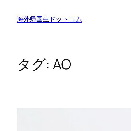
内
容
海外帰国生ドットコム
を
ス
キ
ッ
タグ:
AO
プ