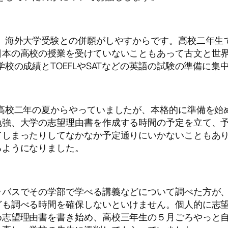
、海外大学受験との併願がしやすからです。高校二年生
日本の高校の授業を受けていないこともあって古文と世
校の成績とTOEFLやSATなどの英語の試験の準備に集
高校二年の夏からやっていましたが、本格的に準備を始
勉強、大学の志望理由書を作成する時間の予定を立て、
てしまったりしてなかなか予定通りにいかないこともあ
るようになりました。
ラバスでその学部で学べる講義などについて調べた方が
ども調べる時間を確保しないといけません。個人的に志
め志望理由書を書き始め、高校三年生の５月ごろやっと