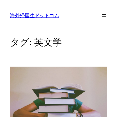
内
容
海外帰国生ドットコム
を
ス
キ
ッ
タグ:
英文学
プ