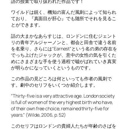
語の授業で取り扱われた作品です！
ワイルドは鋭く、機知の富んだ風刺によって知られ
ており、『真面目が肝心』でも随所でそれを見るこ
とができます。
話の大まかなあらすじは、ロンドンに住むジェント
リの青年アルジャーノンと、都会と田舎で違う名前
を名乗り、さらには“Earnest”という名の弟の存在を
でっち上げたジャックが、意中の女性の気を引くた
めにさまざまな手を使う過程で嘘がばれていき真実
が明らかになっていくというものです。
この作品の見どころは何といっても作者の風刺で
す。劇中のセリフをいくつか紹介します。
“Thirty-five is a very attractive age. London society
is full of women of the very highest birth who have,
of their own free choice, remained thirty-five for
years.” (Wilde, 2006, p. 52)
このセリフはロンドンの貴婦人たちが年齢のさばを