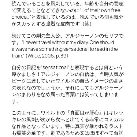
読んでいることを風刺している。年齢を自分の意志
で変えることなどできないのに“…of their own free
choice…”と表現しているのは、読んでいる側も気分
がスカッとする強烈な皮肉です（笑）
続けてこの劇の主人公、アルジャーノンのセリフで
す。“I never travel without my diary. One should
always have something sensational to read in the
train.” (Wilde, 2006, p. 39)
自分の日記を“sensational”と表現するとは何という
厚かましさ！アルジャーノンの自信は、当時人気が
ピークに達していたワイルドの自己イメージの高さ
の表れなのでしょうか。それにしてもアルジャーノ
ンのまわりをなめ腐った言葉には笑ってしまいま
す。
このように、ワイルドの『真面目が肝心』はキレッ
キレの風刺が次から次へと出てくる非常にコミカル
な作品となっています。特に真実が暴かれるラスト
も爆笑必至です。劇であるため文はほぼすべて台詞