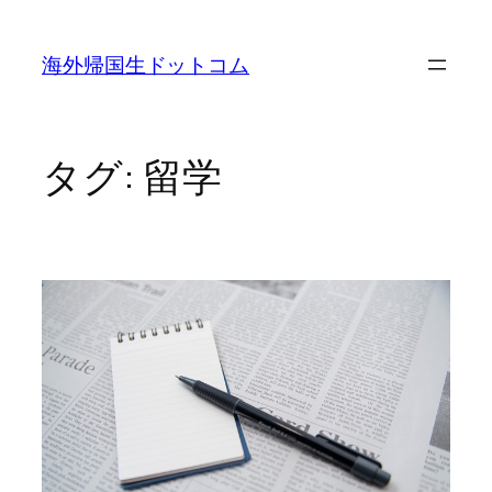
内
容
海外帰国生ドットコム
を
ス
キ
ッ
タグ:
留学
プ