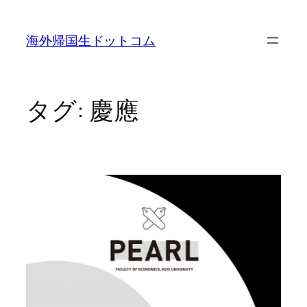
内
容
海外帰国生ドットコム
を
ス
キ
ッ
タグ:
慶應
プ