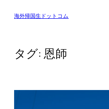
内
容
海外帰国生ドットコム
を
ス
キ
ッ
タグ:
恩師
プ