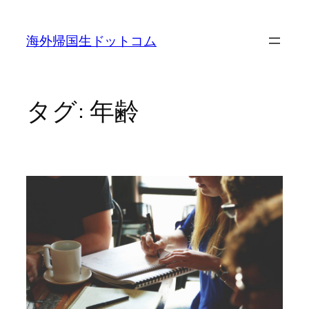
内
容
海外帰国生ドットコム
を
ス
キ
ッ
タグ:
年齢
プ