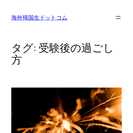
内
容
海外帰国生ドットコム
を
ス
キ
ッ
タグ:
受験後の過ごし
プ
方