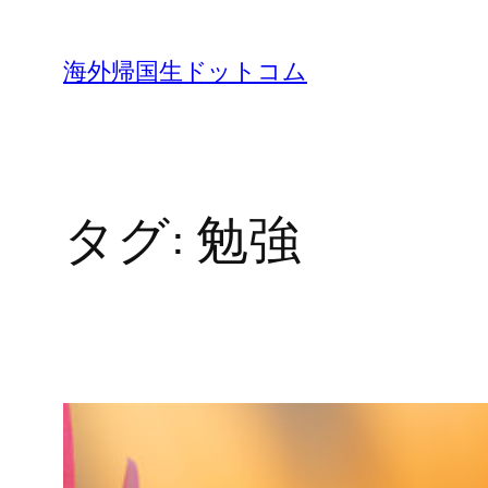
内
容
海外帰国生ドットコム
を
ス
キ
ッ
タグ:
勉強
プ