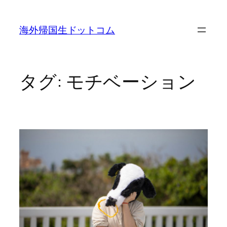
内
容
海外帰国生ドットコム
を
ス
キ
ッ
タグ:
モチベーション
プ