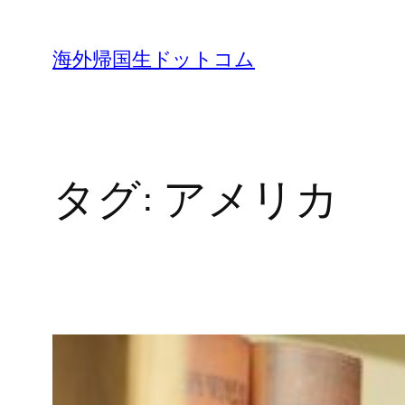
内
容
海外帰国生ドットコム
を
ス
キ
ッ
タグ:
アメリカ
プ