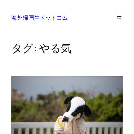
内
容
海外帰国生ドットコム
を
ス
キ
ッ
タグ:
やる気
プ