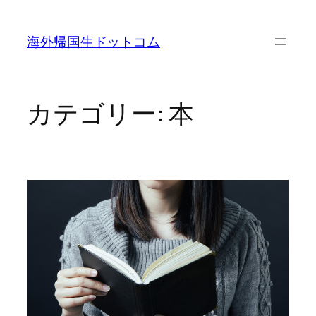
内
容
海外帰国生ドットコム
を
ス
キ
ッ
カテゴリー:
本
プ