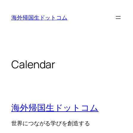
内
容
海外帰国生ドットコム
を
ス
キ
ッ
プ
Calendar
海外帰国生ドットコム
世界につながる学びを創造する